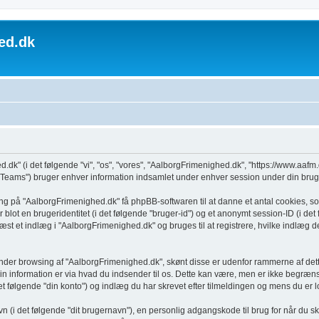
ed.dk
dk" (i det følgende "vi", "os", "vores", "AalborgFrimenighed.dk", "https://www.aafm.
ams") bruger enhver information indsamlet under enhver session under din brug (i
ing på "AalborgFrimenighed.dk" få phpBB-softwaren til at danne et antal cookies, so
r blot en brugeridentitet (i det følgende "bruger-id") og et anonymt session-ID (i de
 læst et indlæg i "AalborgFrimenighed.dk" og bruges til at registrere, hvilke indlæg d
under browsing af "AalborgFrimenighed.dk", skønt disse er udenfor rammerne af dett
nformation er via hvad du indsender til os. Dette kan være, men er ikke begrænset
 følgende "din konto") og indlæg du har skrevet efter tilmeldingen og mens du er lo
vn (i det følgende "dit brugernavn"), en personlig adgangskode til brug for når du s