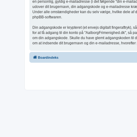
en personlig, gyldig e-mailadresse (i det følgende "din e-maila
udover dit brugernavn, din adgangskode og e-mailadresse krævet
Under alle omstændigheder kan du selv vælge, hvilke dele af din
phpBB-softwaren.
Din adgangskode er krypteret (et envejs digitalt fingeraftryk),
for at få adgang til din konto på "AalborgFrimenighed.dk", så p
om din adgangskode. Skulle du have glemt adgangskoden til din
om at indsende dit brugernavn og din e-mailadresse, hvorefter 
Boardindeks