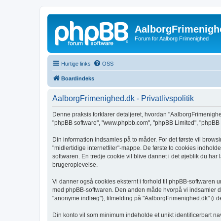
AalborgFrimenigh
Forum for Aalborg Frimenighed
Hurtige links
OSS
Boardindeks
AalborgFrimenighed.dk - Privatlivspolitik
Denne praksis forklarer detaljeret, hvordan "AalborgFrimenighed.
"phpBB software", "www.phpbb.com", "phpBB Limited", "phpBB Te
Din information indsamles på to måder. For det første vil brows
"midlertidige internetfiler"-mappe. De første to cookies indholde
softwaren. En tredje cookie vil blive dannet i det øjeblik du har
brugeroplevelse.
Vi danner også cookies eksternt i forhold til phpBB-softwaren 
med phpBB-softwaren. Den anden måde hvorpå vi indsamler din i
"anonyme indlæg"), tilmelding på "AalborgFrimenighed.dk" (i det
Din konto vil som minimum indeholde et unikt identificerbart na