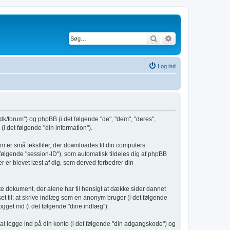
Søg
Avanceret søgnin
Log ind
dk/forum") og phpBB (i det følgende "de", "dem", "deres",
 det følgende "din information").
m er små tekstfiler, der downloades til din computers
t følgende "session-ID"), som automatisk tildeles dig af phpBB
er er blevet læst af dig, som derved forbedrer din
e dokument, der alene har til hensigt at dække sider dannet
 til: at skrive indlæg som en anonym bruger (i det følgende
gget ind (i det følgende "dine indlæg").
kal logge ind på din konto (i det følgende "din adgangskode") og