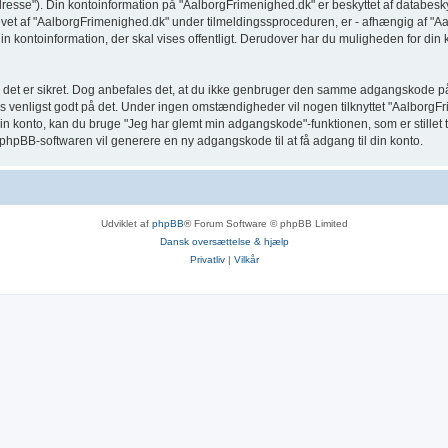
dresse"). Din kontoinformation på "AalborgFrimenighed.dk" er beskyttet af databeskyt
 af "AalborgFrimenighed.dk" under tilmeldingssproceduren, er - afhængig af "Aalbor
 kontoinformation, der skal vises offentligt. Derudover har du muligheden for din ko
 så det er sikret. Dog anbefales det, at du ikke genbruger den samme adgangskode p
as venligst godt på det. Under ingen omstændigheder vil nogen tilknyttet "AalborgF
 konto, kan du bruge "Jeg har glemt min adgangskode"-funktionen, som er stillet 
phpBB-softwaren vil generere en ny adgangskode til at få adgang til din konto.
Udviklet af
phpBB
® Forum Software © phpBB Limited
Dansk oversættelse & hjælp
Privatliv
|
Vilkår