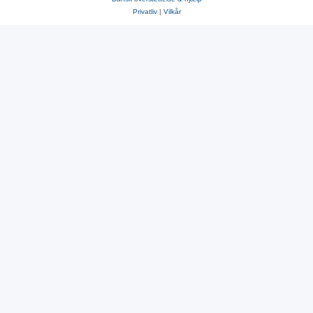
Privatliv
|
Vilkår