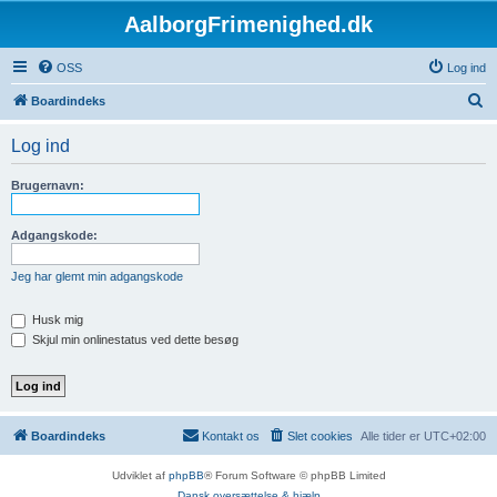
AalborgFrimenighed.dk
OSS
Log ind
S
Boardindeks
ø
Log ind
g
Brugernavn:
Adgangskode:
Jeg har glemt min adgangskode
Husk mig
Skjul min onlinestatus ved dette besøg
Boardindeks
Kontakt os
Slet cookies
Alle tider er
UTC+02:00
Udviklet af
phpBB
® Forum Software © phpBB Limited
Dansk oversættelse & hjælp