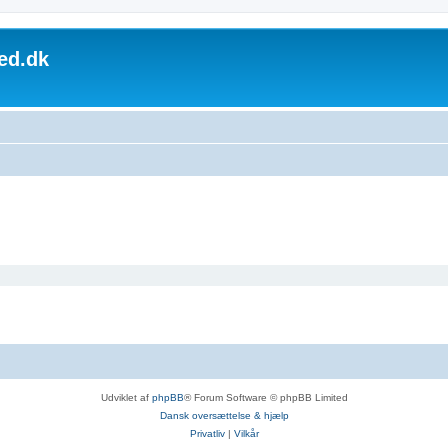
ed.dk
Udviklet af
phpBB
® Forum Software © phpBB Limited
Dansk oversættelse & hjælp
Privatliv
|
Vilkår