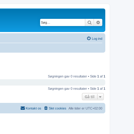
Søg
Avanceret søgnin
Log ind
Søgningen gav 0 resultater • Side
1
af
1
Søgningen gav 0 resultater • Side
1
af
1
Gå til
Kontakt os
Slet cookies
Alle tider er
UTC+02:00