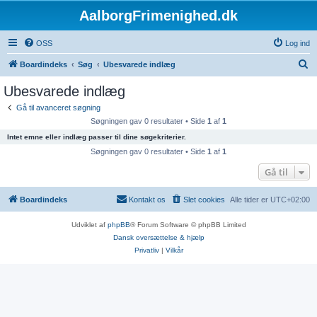
AalborgFrimenighed.dk
OSS
Log ind
S
Boardindeks
Søg
Ubesvarede indlæg
ø
Ubesvarede indlæg
g
Gå til avanceret søgning
Søgningen gav 0 resultater • Side
1
af
1
Intet emne eller indlæg passer til dine søgekriterier.
Søgningen gav 0 resultater • Side
1
af
1
Gå til
Boardindeks
Kontakt os
Slet cookies
Alle tider er
UTC+02:00
Udviklet af
phpBB
® Forum Software © phpBB Limited
Dansk oversættelse & hjælp
Privatliv
|
Vilkår