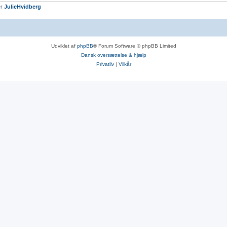
er
JulieHvidberg
Udviklet af
phpBB
® Forum Software © phpBB Limited
Dansk oversættelse & hjælp
Privatliv
|
Vilkår