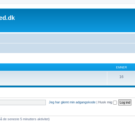
ed.dk
EMNER
16
Jeg har glemt min adgangskode
|
Husk mig
på de seneste 5 minutters aktivitet)