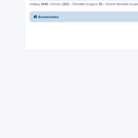
Indlæg
2646
• Emner
1119
• Tilmeldte brugere
35
• Senest tilmeldte brug
Boardindeks