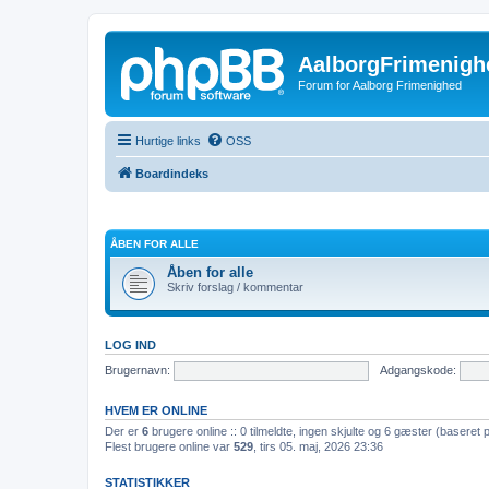
AalborgFrimenigh
Forum for Aalborg Frimenighed
Hurtige links
OSS
Boardindeks
ÅBEN FOR ALLE
Åben for alle
Skriv forslag / kommentar
LOG IND
Brugernavn:
Adgangskode:
HVEM ER ONLINE
Der er
6
brugere online :: 0 tilmeldte, ingen skjulte og 6 gæster (baseret 
Flest brugere online var
529
, tirs 05. maj, 2026 23:36
STATISTIKKER